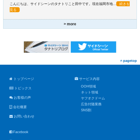
こんにちは、サイドシーンのタナトリこと田中です。現在福岡市地…
続きを
見る
> more
pagetop
トップページ
サービス内容
OOH領域
トピックス
ネット領域
お客様の声
ヤフオクドーム
広告付随業務
会社概要
SNS割
お問い合わせ
Facebook